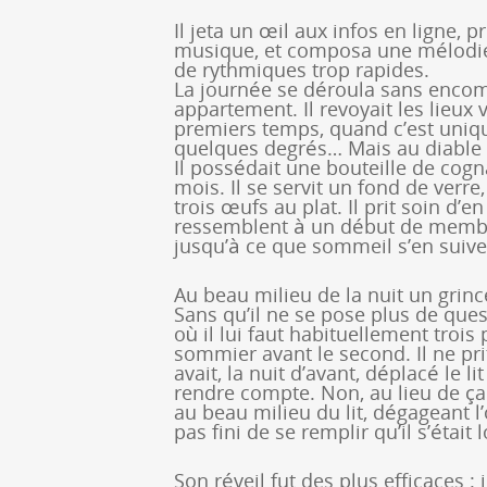
Il jeta un œil aux infos en ligne, p
musique, et composa une mélodie 
de rythmiques trop rapides.
La journée se déroula sans encombr
appartement. Il revoyait les lieux v
premiers temps, quand c’est uniq
quelques degrés… Mais au diable
Il possédait une bouteille de cogn
mois. Il se servit un fond de verre,
trois œufs au plat. Il prit soin d’e
ressemblent à un début de membre
jusqu’à ce que sommeil s’en suive
Au beau milieu de la nuit un grinc
Sans qu’il ne se pose plus de quest
où il lui faut habituellement trois 
sommier avant le second. Il ne pri
avait, la nuit d’avant, déplacé le l
rendre compte. Non, au lieu de ça i
au beau milieu du lit, dégageant l’
pas fini de se remplir qu’il s’étai
Son réveil fut des plus efficaces : 