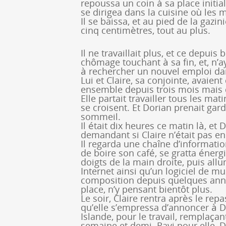
repoussa un coin à sa place initiale
se dirigea dans la cuisine où les
Il se baissa, et au pied de la gazin
cinq centimètres, tout au plus.
Il ne travaillait plus, et ce depuis
chômage touchant à sa fin, et, n’ay
à rechercher un nouvel emploi da
Lui et Claire, sa conjointe, avaien
ensemble depuis trois mois mais 
Elle partait travailler tous les mat
se croisent. Et Dorian prenait garde
sommeil.
Il était dix heures ce matin là, et 
demandant si Claire n’était pas en 
Il regarda une chaîne d’informatio
de boire son café, se gratta énerg
doigts de la main droite, puis all
Internet ainsi qu’un logiciel de mus
composition depuis quelques année
place, n’y pensant bientôt plus.
Le soir, Claire rentra après le re
qu’elle s’empressa d’annoncer à Do
Islande, pour le travail, remplaça
semaine et demi. Ravi pour elle, D