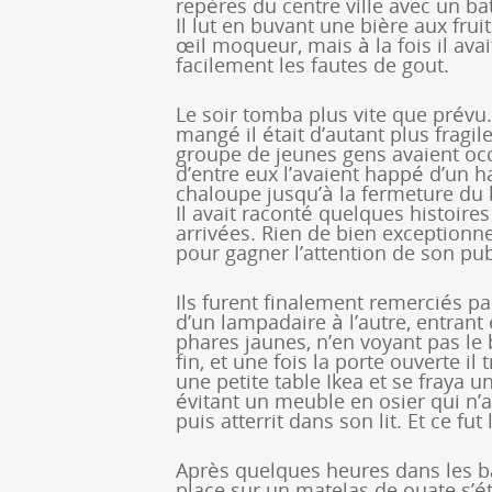
repères du centre ville avec un b
Il lut en buvant une bière aux frui
œil moqueur, mais à la fois il av
facilement les fautes de gout.
Le soir tomba plus vite que prévu. 
mangé il était d’autant plus fragile
groupe de jeunes gens avaient oc
d’entre eux l’avaient happé d’un h
chaloupe jusqu’à la fermeture du 
Il avait raconté quelques histoires 
arrivées. Rien de bien exceptionne
pour gagner l’attention de son publ
Ils furent finalement remerciés pa
d’un lampadaire à l’autre, entrant
phares jaunes, n’en voyant pas le 
fin, et une fois la porte ouverte i
une petite table Ikea et se fraya 
évitant un meuble en osier qui n’av
puis atterrit dans son lit. Et ce fut 
Après quelques heures dans les ba
place sur un matelas de ouate s’é