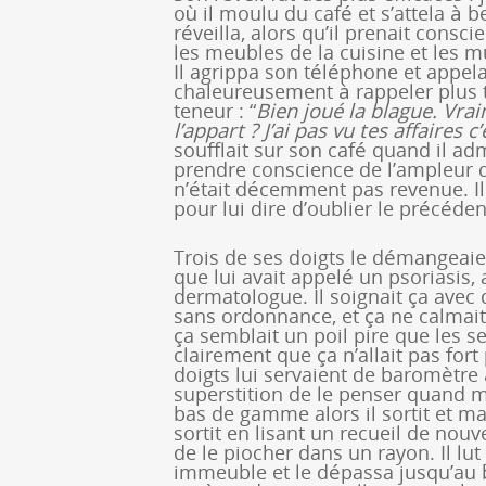
où il moulu du café et s’attela à be
réveilla, alors qu’il prenait consci
les meubles de la cuisine et les m
Il agrippa son téléphone et appela 
chaleureusement à rappeler plus t
teneur : “
Bien joué la blague. Vrai
l’appart ? J’ai pas vu tes affaires 
soufflait sur son café quand il admi
prendre conscience de l’ampleur 
n’était décemment pas revenue. I
pour lui dire d’oublier le précéden
Trois de ses doigts le démangeaien
que lui avait appelé un psoriasis, 
dermatologue. Il soignait ça avec 
sans ordonnance, et ça ne calmait
ça semblait un poil pire que les s
clairement que ça n’allait pas fort
doigts lui servaient de baromètre 
superstition de le penser quand 
bas de gamme alors il sortit et ma
sortit en lisant un recueil de nouve
de le piocher dans un rayon. Il lut
immeuble et le dépassa jusqu’au b